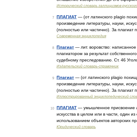
Исторический словарь галлицизмов русског
ПЛАГИАТ
— (от латинского plagio пох
7
произведение литературы, науки, иску
(полностью или частично). За плагиат
Современная энциклопедия
Плагиат
— лит. воровство: написанное
8
плагиатором за результат собственного
судебному преследованию. Ст. 46 Угол
Издательский словарь-справочник
Плагиат
— (от латинского plagio похи
9
произведение литературы, науки, иску
(полностью или частично). За плагиат
Иллюстрированный энциклопедический сло
ПЛАГИАТ
— умышленное присвоение ав
10
искусства в целом или в части, один и
использованием объектов авторских пр
Юридический словарь