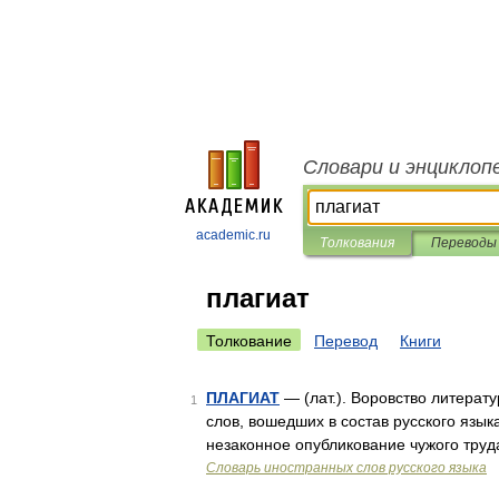
Словари и энциклоп
academic.ru
Толкования
Переводы
плагиат
Толкование
Перевод
Книги
ПЛАГИАТ
— (лат.). Воровство литерат
1
слов, вошедших в состав русского языка
незаконное опубликование чужого труд
Словарь иностранных слов русского языка