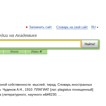
Запомнить сайт
Словарь на свой сайт
RU
едии на Академике
Найти!
Книги
Игры ⚽
урной собственности: мыслей, тирад. Словарь иностранных
. Чудинов А.Н., 1910. ПЛАГИАТ [лат. plagiatus похищенный]
а (литературного, научного и&#8230; …