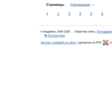
Страницы
Следующая
→
1
2
3
4
5
6
© Академик, 2000-2026
Обратная связь:
Техподдерж
👣 Путешествия
Экспорт словарей на сайты
, сделанные на PHP,
Jo