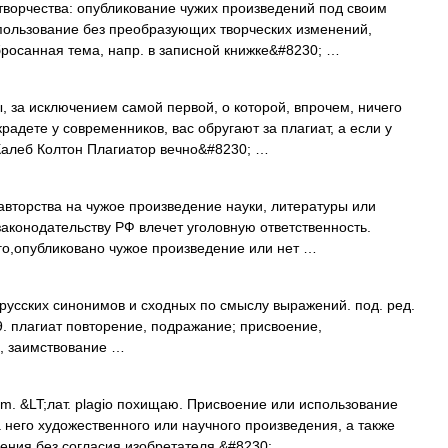
ворчества: опубликование чужих произведений под своим
пользование без преобразующих творческих изменений,
росанная тема, напр. в записной книжке&#8230; …
 за исключением самой первой, о которой, впрочем, ничего
адете у современников, вас обругают за плагиат, а если у
Калеб Колтон Плагиатор вечно&#8230; …
торства на чужое произведение науки, литературы или
 законодательству РФ влечет уголовную ответственность.
го,опубликовано чужое произведение или нет …
русских синонимов и сходных по смыслу выражений. под. ред.
9. плагиат повторение, подражание; присвоение,
о, заимствование …
 m. &LT;лат. plagio похищаю. Присвоение или использование
 него художественного или научного произведения, а также
ения без согласия изобретателя.&#8230; …