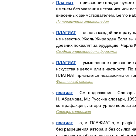
Плагиат
— присвоение плодов чужого т
2
именем без указания источника или ис
внесенных заимствователем. Бегло наб
Литературная энциклопедия
ПЛАГИАТ
— основа каждой литературы,
3
не известно. Жюль Жирарден Если вы кр
древних похвалят за эрудицию. Чарлз 
Сводная энциклопедия афоризмов
ПЛАГИАТ
— умышленное присвоение ав
4
искусства в целом или в частности. По
ПЛАГИАТ признается независимо от то
Финансовый словарь
плагиат
— См. подражание... Словарь 
5
Н. Абрамова, М.: Русские словари, 199
контрафакция, литературное воровств
Словарь синонимов
плагиат
— а, м. ПЛАЖИАТ а, м. plagiat
6
без разрешения автора и без ссылки на
оглашение изобретения до его оформл