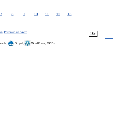
7
8
9
10
11
12
13
ка
,
Реклама на сайте
18+
omla,
Drupal,
WordPress, MODx.