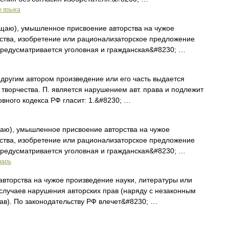
о языка
ищаю), умышленное присвоение авторства на чужое
сства, изобретение или рационализаторское предложение
 предусматривается уголовная и гражданская&#8230; …
 другим автором произведение или его часть выдается
 творчества. П. является нарушением авт. права и подлежит
овного кодекса РФ гласит: 1.&#8230; …
щаю), умышленное присвоение авторства на чужое
сства, изобретение или рационализаторское предложение
 предусматривается уголовная и гражданская&#8230; …
варь
торства на чужое произведение науки, литературы или
з случаев нарушения авторских прав (наряду с незаконным
ав). По законодательству РФ влечет&#8230; …